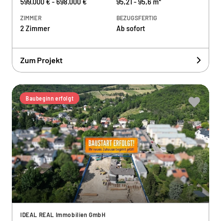
599.000 € - 698.000 €
95,21 - 95,6 m²
ZIMMER
BEZUGSFERTIG
2 Zimmer
Ab sofort
Zum Projekt
Baubeginn erfolgt
IDEAL REAL Immobilien GmbH