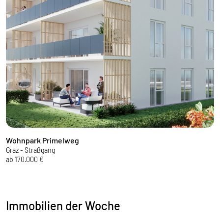
Wohnpark Primelweg
U
Graz - Straßgang
G
ab 170.000 €
P
Immobilien der Woche