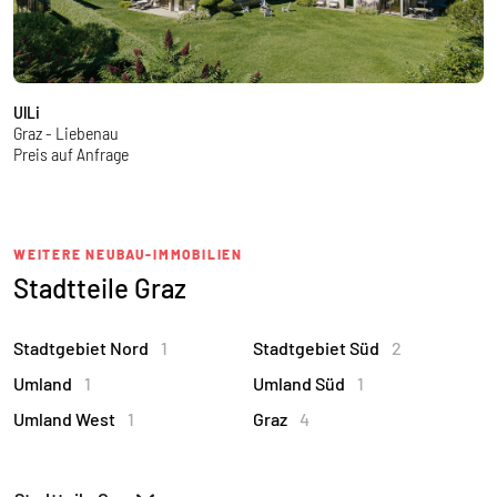
UlLi
W
Graz - Liebenau
G
Preis auf Anfrage
a
WEITERE NEUBAU-IMMOBILIEN
Stadtteile Graz
Stadtgebiet Nord
1
Stadtgebiet Süd
2
Umland
1
Umland Süd
1
Umland West
1
Graz
4