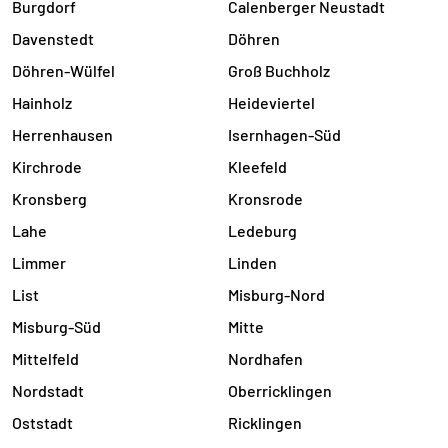
Burgdorf
Calenberger Neustadt
Davenstedt
Döhren
Döhren-Wülfel
Groß Buchholz
Hainholz
Heideviertel
Herrenhausen
Isernhagen-Süd
Kirchrode
Kleefeld
Kronsberg
Kronsrode
Lahe
Ledeburg
Limmer
Linden
List
Misburg-Nord
Misburg-Süd
Mitte
Mittelfeld
Nordhafen
Nordstadt
Oberricklingen
Oststadt
Ricklingen