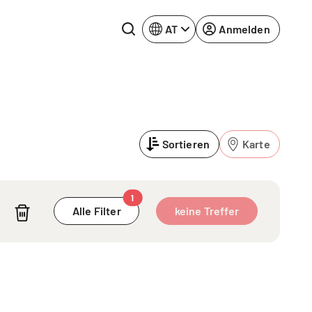
AT
Anmelden
Rhein-Neckar
Ruhrgebiet
Sortieren
Karte
Würzburg
urg
1
Alle Filter
keine Treffer