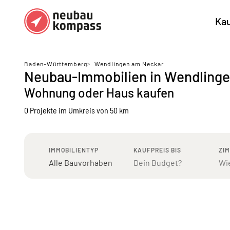
Ka
Regionen
Top Regionen
Baden-Württemberg
>
Wendlingen am Neckar
Neubau-Immobilien in Wendling
Bundesländer DE
München
Köl
Wohnung oder Haus kaufen
Österreich
Berlin
Ha
0 Projekte
im Umkreis von 50 km
Düsseldorf
Stu
Frankfurt
Nü
IMMOBILIENTYP
KAUFPREIS BIS
ZI