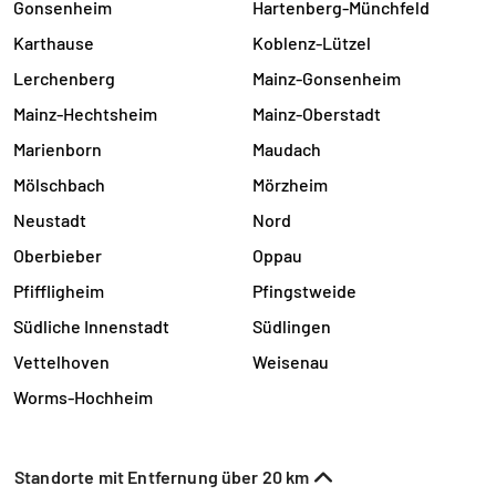
Gonsenheim
Hartenberg-Münchfeld
Karthause
Koblenz-Lützel
Lerchenberg
Mainz-Gonsenheim
Mainz-Hechtsheim
Mainz-Oberstadt
Marienborn
Maudach
Mölschbach
Mörzheim
Neustadt
Nord
Oberbieber
Oppau
Pfiffligheim
Pfingstweide
Südliche Innenstadt
Südlingen
Vettelhoven
Weisenau
Worms-Hochheim
Standorte mit Entfernung über 20 km