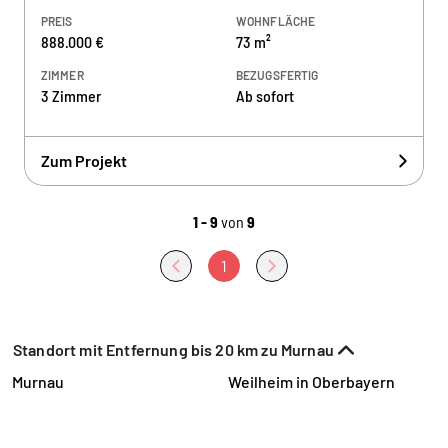
PREIS
WOHNFLÄCHE
888.000 €
73 m²
ZIMMER
BEZUGSFERTIG
3 Zimmer
Ab sofort
Zum Projekt
1 - 9
von
9
1
Standort mit Entfernung bis 20 km zu Murnau
Murnau
Weilheim in Oberbayern