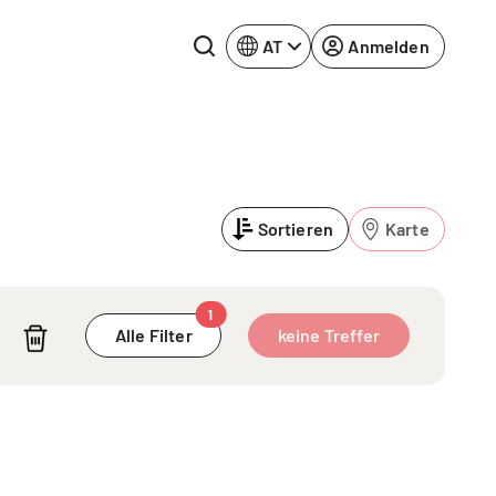
AT
Anmelden
Rhein-Neckar
Ruhrgebiet
Sortieren
Karte
Würzburg
urg
1
Alle Filter
keine Treffer