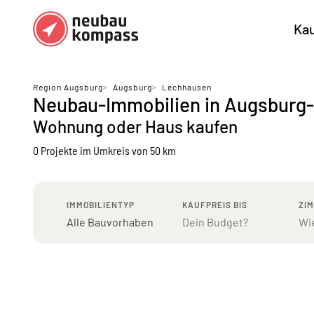
Ka
Regionen
Top Regionen
Region Augsburg
>
Augsburg
>
Lechhausen
Neubau-Immobilien in Augsburg
Bundesländer DE
München
Köl
Wohnung oder Haus kaufen
Österreich
Berlin
Ha
0 Projekte
im Umkreis von 50 km
Düsseldorf
Stu
Frankfurt
Nü
IMMOBILIENTYP
KAUFPREIS BIS
ZI