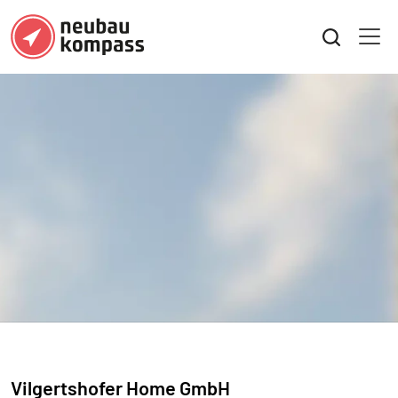
Vilgertshofer Home GmbH