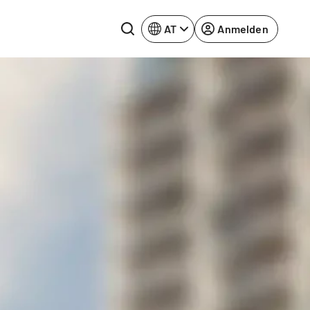
AT
Anmelden
Rhein-Neckar
Ruhrgebiet
Würzburg
urg