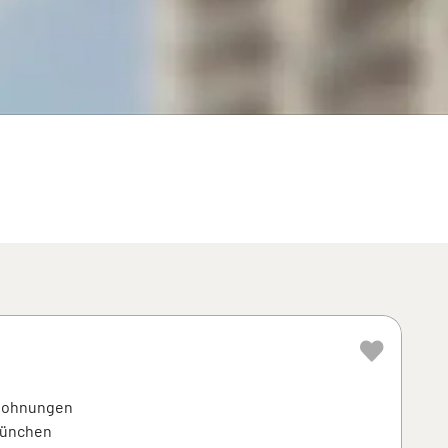
wohnungen
München