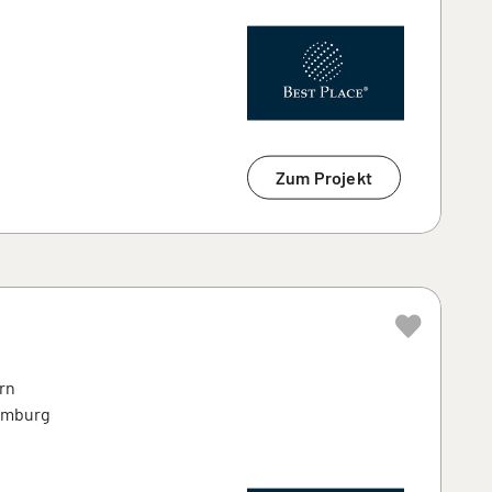
Zum Projekt
rn
amburg