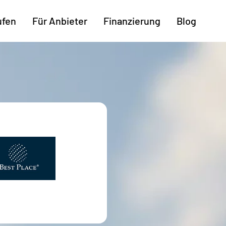
ufen
Für Anbieter
Finanzierung
Blog
Weitere Regionen
n
Augsburg
Freiburg
Kassel
mburg
Bodensee
Hannover
Leipzig
ttgart
Bremen
Heilbronn
Potsdam
rnberg
Dresden
Ingolstadt
Regensb