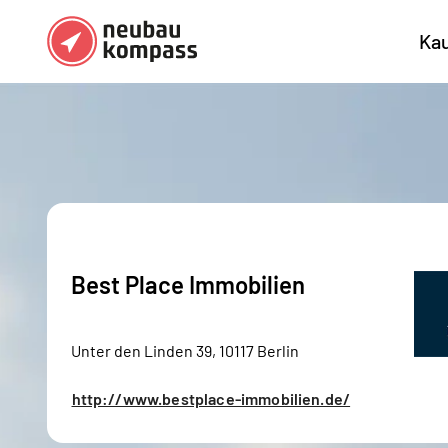
Ka
Regionen
Top Regionen
Bundesländer DE
München
Köl
Österreich
Berlin
Ha
Düsseldorf
Stu
Best Place Immobilien
Frankfurt
Nü
Unter den Linden 39, 10117 Berlin
http://www.bestplace-immobilien.de/