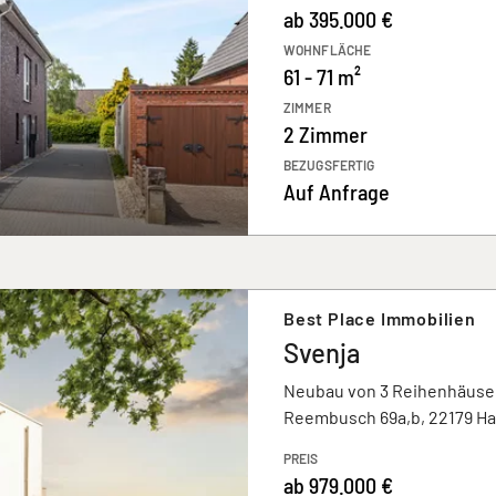
ab 395.000 €
WOHNFLÄCHE
61 - 71 m²
ZIMMER
2 Zimmer
BEZUGSFERTIG
Auf Anfrage
Best Place Immobilien
Svenja
Neubau von 3 Reihenhäuse
Reembusch 69a,b, 22179 H
PREIS
ab 979.000 €