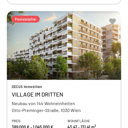
Provisionsfrei
DECUS Immobilien
VILLAGE IM DRITTEN
Neubau von 144 Wohneinheiten
Otto-Preminger-Straße, 1030 Wien
PREIS
WOHNFLÄCHE
389.000 € - 1.045.000 €
43,47 - 131,41 m²