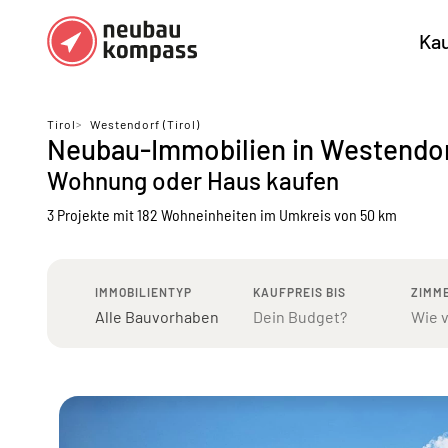
Ka
Regionen
Top Regionen
Tirol
>
Westendorf (Tirol)
Neubau-Immobilien in Westendorf
Bundesländer DE
München
Köl
Wohnung oder Haus kaufen
Österreich
Berlin
Ha
3 Projekte mit 182 Wohneinheiten
im Umkreis von 50 km
Düsseldorf
Stu
Frankfurt
Nü
IMMOBILIENTYP
KAUFPREIS BIS
ZIMM