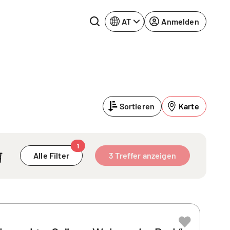
AT
Anmelden
Rhein-Neckar
Ruhrgebiet
Sortieren
Karte
Würzburg
urg
1
Alle Filter
3 Treffer anzeigen