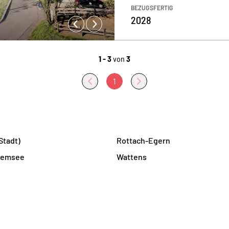
BEZUGSFERTIG
2028
1 - 3
von
3
1
Stadt)
Rottach-Egern
hiemsee
Wattens