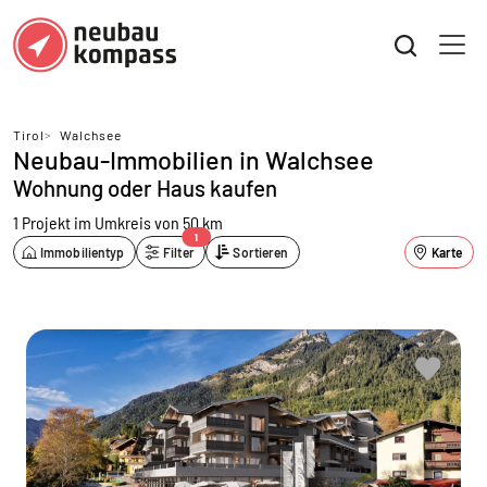
Tirol
>
Walchsee
Neubau-Immobilien in Walchsee
Wohnung oder Haus kaufen
1 Projekt
im Umkreis von 50 km
1
Immobilientyp
Filter
Sortieren
Karte