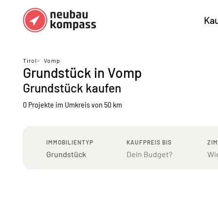
Ka
Regionen
Top Regionen
Tirol
>
Vomp
Grundstück in Vomp
Bundesländer DE
München
Köl
Grundstück kaufen
Österreich
Berlin
Ha
0 Projekte
im Umkreis von 50 km
Düsseldorf
Stu
Frankfurt
Nü
IMMOBILIENTYP
KAUFPREIS BIS
ZI