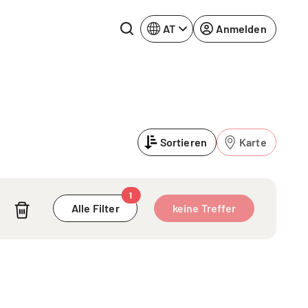
AT
Anmelden
Rhein-Neckar
Ruhrgebiet
Sortieren
Karte
Würzburg
urg
1
Alle Filter
keine Treffer