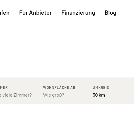
ufen
Für Anbieter
Finanzierung
Blog
Weitere Regionen
n
Augsburg
Freiburg
Kassel
mburg
Bodensee
Hannover
Leipzig
ttgart
Bremen
Heilbronn
Potsdam
rnberg
Dresden
Ingolstadt
Regensb
MMER
WOHNFLÄCHE AB
UMKREIS