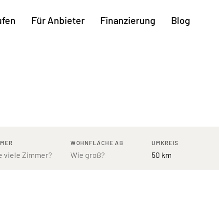
ufen
Für Anbieter
Finanzierung
Blog
Weitere Regionen
n
Augsburg
Freiburg
Kassel
mburg
Bodensee
Hannover
Leipzig
ttgart
Bremen
Heilbronn
Potsdam
rnberg
Dresden
Ingolstadt
Regensb
MMER
WOHNFLÄCHE AB
UMKREIS