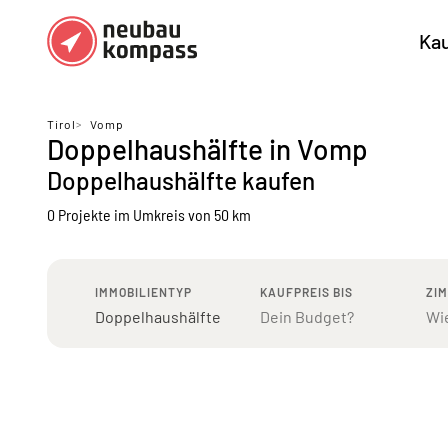
Ka
Regionen
Top Regionen
Tirol
>
Vomp
Doppelhaushälfte in Vomp
Bundesländer DE
München
Köl
Doppelhaushälfte kaufen
Österreich
Berlin
Ha
0 Projekte
im Umkreis von 50 km
Düsseldorf
Stu
Frankfurt
Nü
IMMOBILIENTYP
KAUFPREIS BIS
ZI