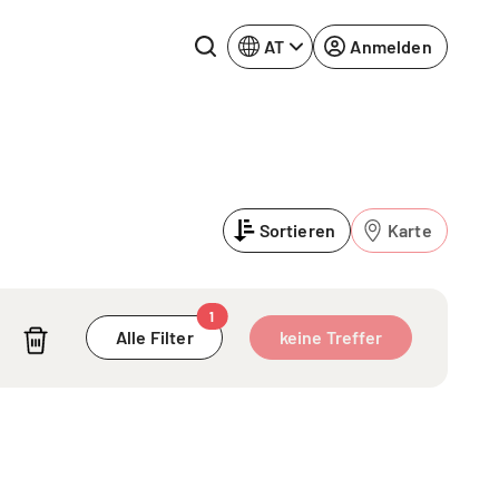
AT
Anmelden
Rhein-Neckar
Ruhrgebiet
Sortieren
Karte
Würzburg
urg
1
Alle Filter
keine Treffer