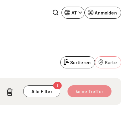
AT
Anmelden
Rhein-Neckar
Ruhrgebiet
Sortieren
Karte
Würzburg
urg
1
Alle Filter
keine Treffer