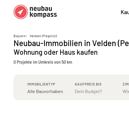
Ka
Regionen
Top Regionen
Bayern
>
Velden (Pegnitz)
Neubau-Immobilien in Velden (Pe
Bundesländer DE
München
Köl
Wohnung oder Haus kaufen
Österreich
Berlin
Ha
0 Projekte
im Umkreis von 50 km
Düsseldorf
Stu
Frankfurt
Nü
IMMOBILIENTYP
KAUFPREIS BIS
ZI