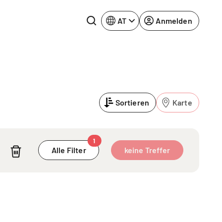
AT
Anmelden
Rhein-Neckar
Ruhrgebiet
Sortieren
Karte
Würzburg
urg
1
Alle Filter
keine Treffer