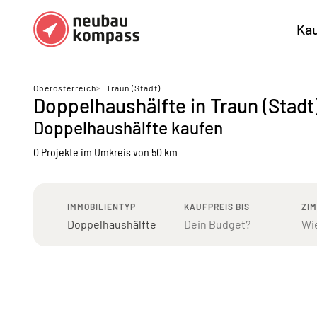
Ka
Regionen
Top Regionen
Oberösterreich
>
Traun (Stadt)
Doppelhaushälfte in Traun (Stadt
Bundesländer DE
München
Köl
Doppelhaushälfte kaufen
Österreich
Berlin
Ha
0 Projekte
im Umkreis von 50 km
Düsseldorf
Stu
Frankfurt
Nü
IMMOBILIENTYP
KAUFPREIS BIS
ZI