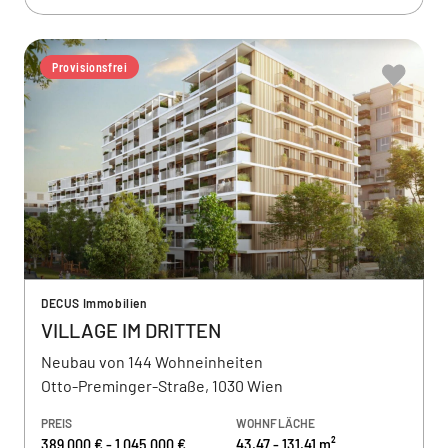
Provisionsfrei
DECUS Immobilien
VILLAGE IM DRITTEN
Neubau von 144 Wohneinheiten
Otto-Preminger-Straße, 1030 Wien
PREIS
WOHNFLÄCHE
389.000 € - 1.045.000 €
43,47 - 131,41 m²