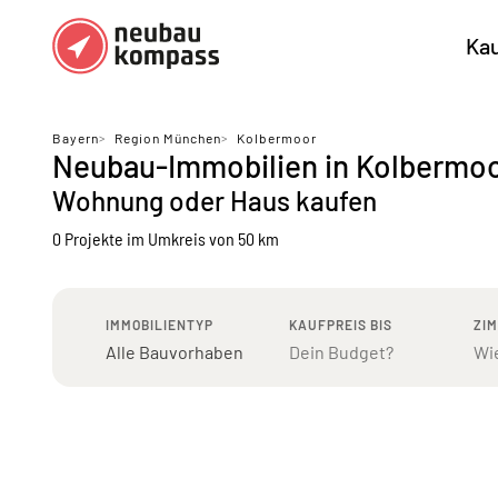
Ka
Regionen
Top Regionen
Bayern
>
Region München
>
Kolbermoor
Neubau-Immobilien in Kolbermo
Bundesländer DE
München
Köl
Wohnung oder Haus kaufen
Österreich
Berlin
Ha
0 Projekte
im Umkreis von 50 km
Düsseldorf
Stu
Frankfurt
Nü
IMMOBILIENTYP
KAUFPREIS BIS
ZI