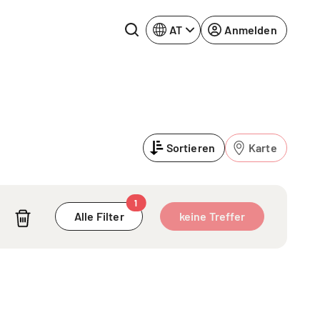
AT
Anmelden
Rhein-Neckar
Ruhrgebiet
Sortieren
Karte
Würzburg
urg
1
Alle Filter
keine Treffer