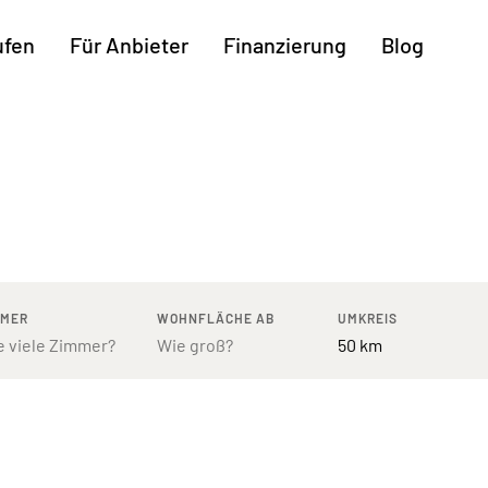
ufen
Für Anbieter
Finanzierung
Blog
Weitere Regionen
n
Augsburg
Freiburg
Kassel
mburg
Bodensee
Hannover
Leipzig
ttgart
Bremen
Heilbronn
Potsdam
rnberg
Dresden
Ingolstadt
Regensb
MMER
WOHNFLÄCHE AB
UMKREIS