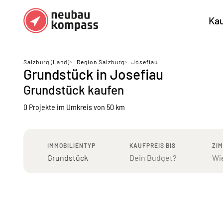
Ka
Regionen
Top Regionen
Salzburg (Land)
>
Region Salzburg
>
Josefiau
Grundstück in Josefiau
Bundesländer DE
München
Köl
Grundstück kaufen
Österreich
Berlin
Ha
0 Projekte
im Umkreis von 50 km
Düsseldorf
Stu
Frankfurt
Nü
IMMOBILIENTYP
KAUFPREIS BIS
ZI