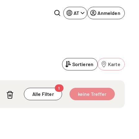
AT
Anmelden
Rhein-Neckar
Ruhrgebiet
Sortieren
Karte
Würzburg
urg
1
Alle Filter
keine Treffer