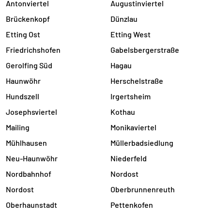
Antonviertel
Augustinviertel
Brückenkopf
Dünzlau
Etting Ost
Etting West
Friedrichshofen
Gabelsbergerstraße
Gerolfing Süd
Hagau
Haunwöhr
Herschelstraße
Hundszell
Irgertsheim
Josephsviertel
Kothau
Mailing
Monikaviertel
Mühlhausen
Müllerbadsiedlung
Neu-Haunwöhr
Niederfeld
Nordbahnhof
Nordost
Nordost
Oberbrunnenreuth
Oberhaunstadt
Pettenkofen