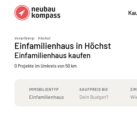
Ka
Regionen
Top Regionen
Vorarlberg
>
Höchst
Einfamilienhaus in Höchst
Bundesländer DE
München
Köl
Einfamilienhaus kaufen
Österreich
Berlin
Ha
0 Projekte
im Umkreis von 50 km
Düsseldorf
Stu
Frankfurt
Nü
IMMOBILIENTYP
KAUFPREIS BIS
ZI