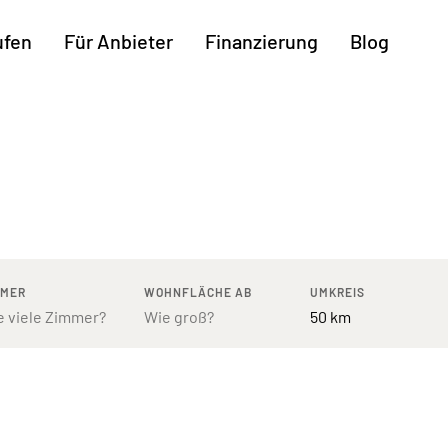
ufen
Für Anbieter
Finanzierung
Blog
Weitere Regionen
n
Augsburg
Freiburg
Kassel
mburg
Bodensee
Hannover
Leipzig
ttgart
Bremen
Heilbronn
Potsdam
rnberg
Dresden
Ingolstadt
Regensb
MMER
WOHNFLÄCHE AB
UMKREIS