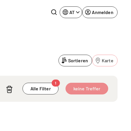
AT
Anmelden
Rhein-Neckar
Ruhrgebiet
Sortieren
Karte
Würzburg
urg
1
Alle Filter
keine Treffer