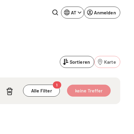
AT
Anmelden
Rhein-Neckar
Ruhrgebiet
Sortieren
Karte
Würzburg
urg
1
Alle Filter
keine Treffer