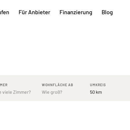
ufen
Für Anbieter
Finanzierung
Blog
Weitere Regionen
n
Augsburg
Freiburg
Kassel
mburg
Bodensee
Hannover
Leipzig
ttgart
Bremen
Heilbronn
Potsdam
rnberg
Dresden
Ingolstadt
Regensb
MMER
WOHNFLÄCHE AB
UMKREIS