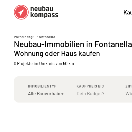
Ka
Regionen
Top Regionen
Vorarlberg
>
Fontanella
Neubau-Immobilien in Fontanella
Bundesländer DE
München
Köl
Wohnung oder Haus kaufen
Österreich
Berlin
Ha
0 Projekte
im Umkreis von 50 km
Düsseldorf
Stu
Frankfurt
Nü
IMMOBILIENTYP
KAUFPREIS BIS
ZI