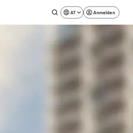
AT
Anmelden
Rhein-Neckar
Ruhrgebiet
Würzburg
urg