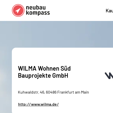
Ka
Regionen
Top Regionen
Bundesländer DE
München
Köl
Österreich
Berlin
Ha
Düsseldorf
Stu
WILMA Wohnen Süd
Frankfurt
Nü
Bauprojekte GmbH
Kuhwaldstr. 46, 60486 Frankfurt am Main
http://www.wilma.de/