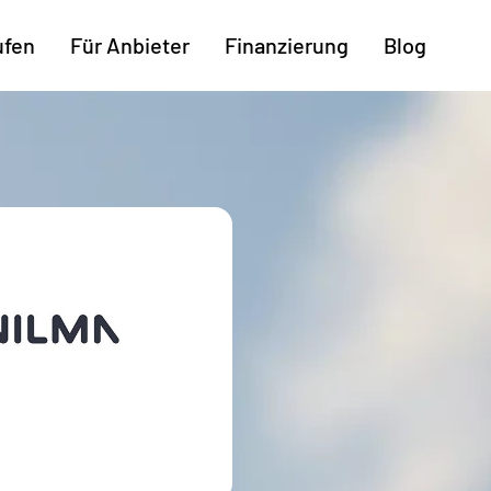
ufen
Für Anbieter
Finanzierung
Blog
Weitere Regionen
n
Augsburg
Freiburg
Kassel
mburg
Bodensee
Hannover
Leipzig
ttgart
Bremen
Heilbronn
Potsdam
rnberg
Dresden
Ingolstadt
Regensb