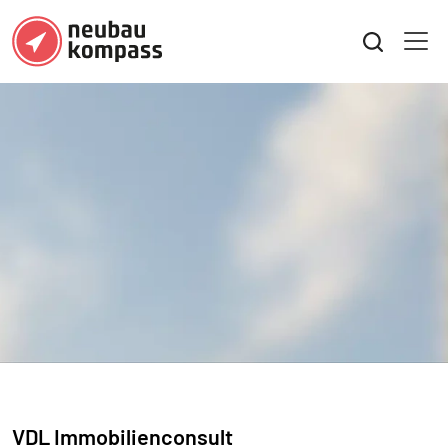
VDL Immobilienconsult