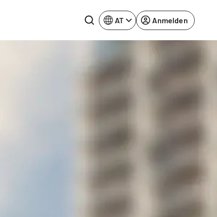
AT
Anmelden
Rhein-Neckar
Ruhrgebiet
Würzburg
urg