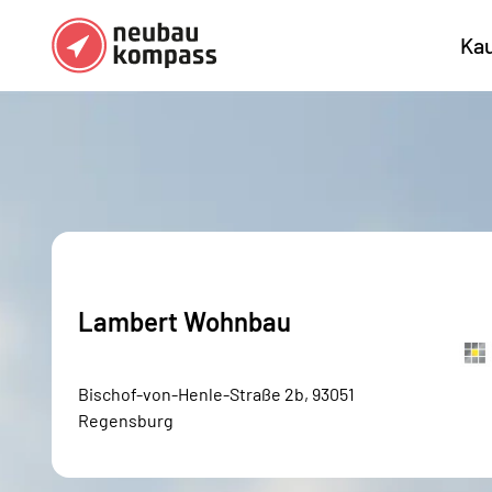
Ka
Regionen
Top Regionen
Bundesländer DE
München
Köl
Österreich
Berlin
Ha
Düsseldorf
Stu
Frankfurt
Nü
Lambert Wohnbau
Bischof-von-Henle-Straße 2b, 93051
Regensburg