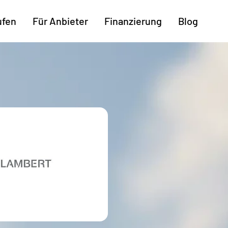
ufen
Für Anbieter
Finanzierung
Blog
Weitere Regionen
n
Augsburg
Freiburg
Kassel
mburg
Bodensee
Hannover
Leipzig
ttgart
Bremen
Heilbronn
Potsdam
rnberg
Dresden
Ingolstadt
Regensb