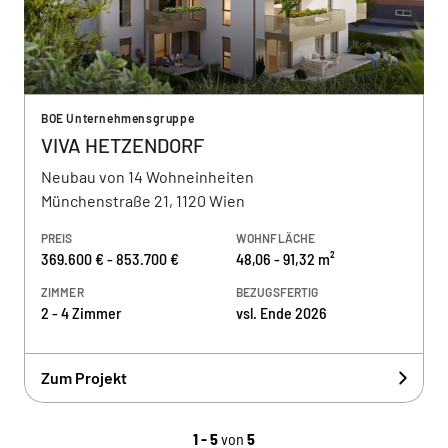
BOE Unternehmensgruppe
VIVA HETZENDORF
Neubau von 14 Wohneinheiten
Münchenstraße 21, 1120 Wien
PREIS
WOHNFLÄCHE
369.600 € - 853.700 €
48,06 - 91,32 m²
ZIMMER
BEZUGSFERTIG
2 - 4 Zimmer
vsl. Ende 2026
Zum Projekt
1 - 5
von
5