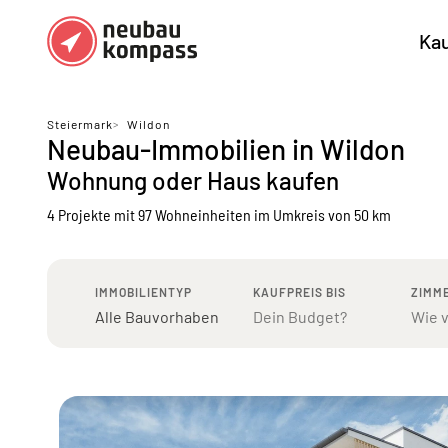
Ka
Regionen
Top Regionen
Steiermark
>
Wildon
Neubau-Immobilien in Wildon
Bundesländer DE
München
Köl
Wohnung oder Haus kaufen
Österreich
Berlin
Ha
4 Projekte mit 97 Wohneinheiten
im Umkreis von 50 km
Düsseldorf
Stu
Frankfurt
Nü
IMMOBILIENTYP
KAUFPREIS BIS
ZIMM