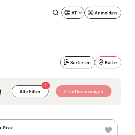
AT
Anmelden
Rhein-Neckar
Ruhrgebiet
Sortieren
Karte
Würzburg
urg
1
Alle Filter
4 Treffer anzeigen
n Graz