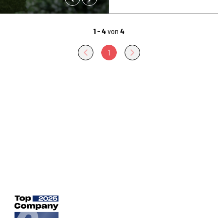
1 - 4
von
4
1