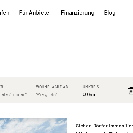
ufen
Für Anbieter
Finanzierung
Blog
Weitere Regionen
n
Augsburg
Freiburg
Kassel
mburg
Bodensee
Hannover
Leipzig
ttgart
Bremen
Heilbronn
Potsdam
rnberg
Dresden
Ingolstadt
Regensb
ER
WOHNFLÄCHE AB
UMKREIS
Sieben Dörfer Immobilie