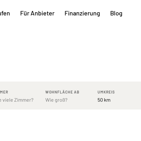
ufen
Für Anbieter
Finanzierung
Blog
Weitere Regionen
n
Augsburg
Freiburg
Kassel
mburg
Bodensee
Hannover
Leipzig
ttgart
Bremen
Heilbronn
Potsdam
rnberg
Dresden
Ingolstadt
Regensb
MMER
WOHNFLÄCHE AB
UMKREIS