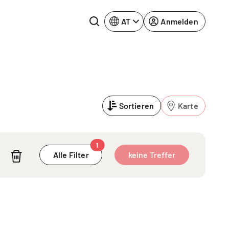
AT
Anmelden
Rhein-Neckar
Ruhrgebiet
Sortieren
Karte
Würzburg
urg
1
Alle Filter
keine Treffer