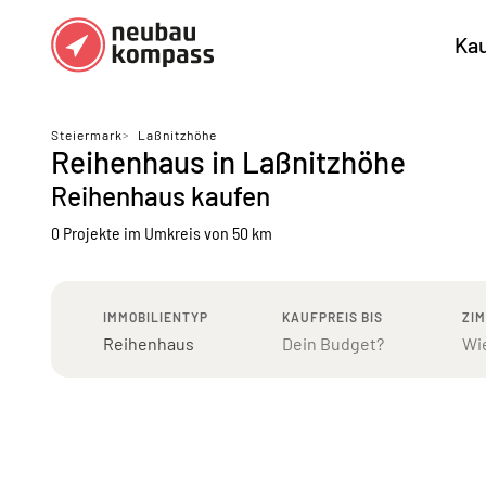
Ka
Regionen
Top Regionen
Steiermark
>
Laßnitzhöhe
Reihenhaus in Laßnitzhöhe
Bundesländer DE
München
Köl
Reihenhaus kaufen
Österreich
Berlin
Ha
0 Projekte
im Umkreis von 50 km
Düsseldorf
Stu
Frankfurt
Nü
IMMOBILIENTYP
KAUFPREIS BIS
ZI