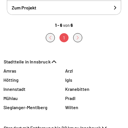
Zum Projekt
1 - 6
von
6
1
Stadtteile in Innsbruck
Amras
Arzl
Hötting
Igls
Innenstadt
Kranebitten
Mühlau
Pradl
Sieglanger-Mentlberg
Wilten
Standort mit Entfernung bis 20 km zu Innsbruck