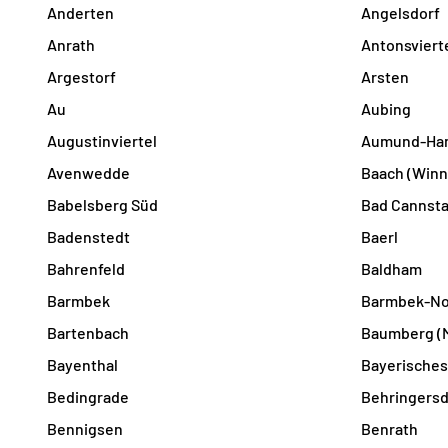
Anderten
Angelsdorf
Anrath
Antonsviert
Argestorf
Arsten
Au
Aubing
Augustinviertel
Aumund-Ha
Avenwedde
Baach (Win
Babelsberg Süd
Bad Cannsta
Badenstedt
Baerl
Bahrenfeld
Baldham
Barmbek
Barmbek-No
Bartenbach
Baumberg (
Bayenthal
Bayerisches
Bedingrade
Behringersd
Bennigsen
Benrath