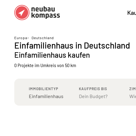
Ka
Regionen
Top Regionen
Europa
>
Deutschland
Einfamilienhaus in Deutschland
Bundesländer DE
München
Köl
Einfamilienhaus kaufen
Österreich
Berlin
Ha
0 Projekte
im Umkreis von 50 km
Düsseldorf
Stu
Frankfurt
Nü
IMMOBILIENTYP
KAUFPREIS BIS
ZI