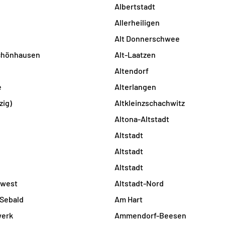
Albertstadt
Allerheiligen
Alt Donnerschwee
chönhausen
Alt-Laatzen
Altendorf
e
Alterlangen
zig)
Altkleinzschachwitz
Altona-Altstadt
Altstadt
Altstadt
Altstadt
dwest
Altstadt-Nord
. Sebald
Am Hart
werk
Ammendorf-Beesen