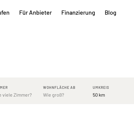
ufen
Für Anbieter
Finanzierung
Blog
Weitere Regionen
n
Augsburg
Freiburg
Kassel
mburg
Bodensee
Hannover
Leipzig
ttgart
Bremen
Heilbronn
Potsdam
rnberg
Dresden
Ingolstadt
Regensb
MMER
WOHNFLÄCHE AB
UMKREIS