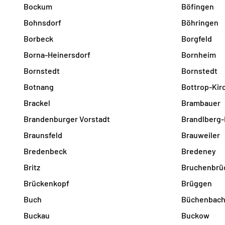
Bockum
Böfingen
Bohnsdorf
Böhringen
Borbeck
Borgfeld
Borna-Heinersdorf
Bornheim
Bornstedt
Bornstedt
Botnang
Bottrop-Kir
Brackel
Brambauer
Brandenburger Vorstadt
Brandlberg-
Braunsfeld
Brauweiler
Bredenbeck
Bredeney
Britz
Bruchenbrü
Brückenkopf
Brüggen
Buch
Büchenbac
Buckau
Buckow