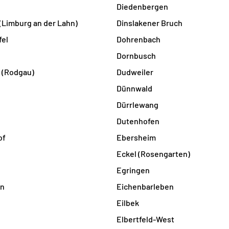
Diedenbergen
 (Limburg an der Lahn)
Dinslakener Bruch
fel
Dohrenbach
Dornbusch
 (Rodgau)
Dudweiler
Dünnwald
Dürrlewang
Dutenhofen
of
Ebersheim
Eckel (Rosengarten)
Egringen
en
Eichenbarleben
Eilbek
Elbertfeld-West