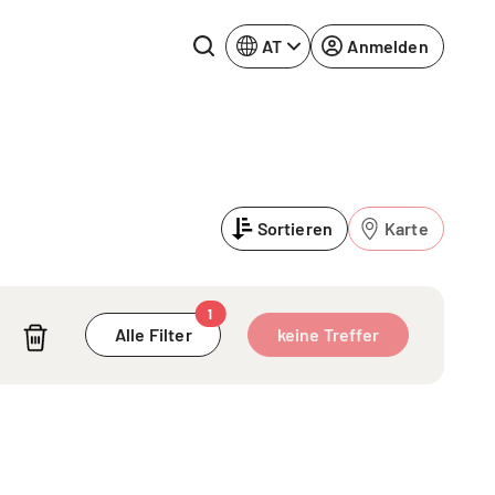
AT
Anmelden
Rhein-Neckar
Ruhrgebiet
Sortieren
Karte
Würzburg
urg
1
Alle Filter
keine Treffer