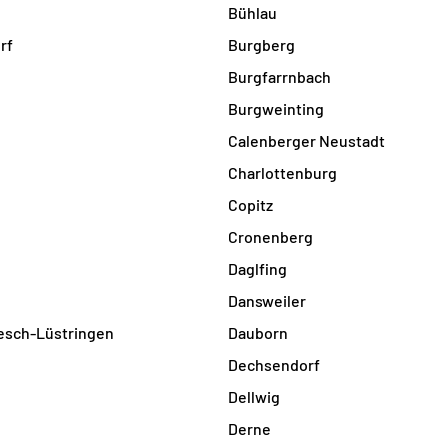
Bühlau
rf
Burgberg
Burgfarrnbach
Burgweinting
Calenberger Neustadt
Charlottenburg
Copitz
Cronenberg
Daglfing
Dansweiler
esch-Lüstringen
Dauborn
Dechsendorf
Dellwig
Derne