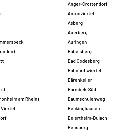
Anger-Crottendorf
el
Antonviertel
Asberg
Auerberg
mmersbeck
Auringen
nenden)
Babelsberg
tt
Bad Godesberg
Bahnhofsviertel
Bärenkeller
rd
Barmbek-Süd
Monheim am Rhein)
Baumschulenweg
 Viertel
Beckinghausen
orf
Beiertheim-Bulach
Bensberg