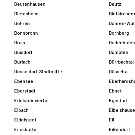
Deutenhausen
Deutz
Dietesheim
Dietkirchen
Döhren
Döhren-Wül
Donnbronn
Dornberg
Drais
Dudenhofen
Duisdorf
Dümpten
Durlach
Dürrbachtal
Düsseldorf-Stadtmitte
Düsseltal
Ebensee
Eberhardsh
Eberstadt
Ebnet
Edelsteinviertel
Egestorf
Eibach
Eibelshaus
Eidelstedt
Eil
Eimsbüttel
Eißendorf