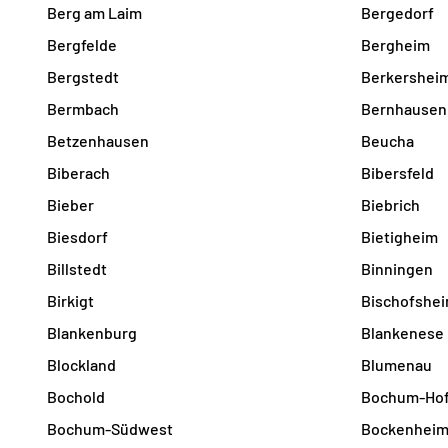
Berg am Laim
Bergedorf
Bergfelde
Bergheim
Bergstedt
Berkershei
Bermbach
Bernhausen
Betzenhausen
Beucha
Biberach
Bibersfeld
Bieber
Biebrich
Biesdorf
Bietigheim
Billstedt
Binningen
Birkigt
Bischofshe
Blankenburg
Blankenese
Blockland
Blumenau
Bochold
Bochum-Hof
Bochum-Südwest
Bockenhei