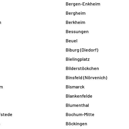
Bergen-Enkheim
Bergheim
m
Berkheim
Bessungen
Beuel
Biburg (Diedorf)
Bielingplatz
Bilderstöckchen
Binsfeld (Nörvenich)
im
Bismarck
Blankenfelde
Blumenthal
stede
Bochum-Mitte
m
Böckingen