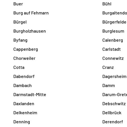
Buer
Bühl
Burg auf Fehmarn
Burgaltendo
Bürgel
Bürgerfelde
Burgholzhausen
Burglesum
Byfang
Calenberg
Cappenberg
Carlstadt
Chorweiler
Connewitz
Cotta
Cranz
Dabendorf
Dagersheim
Dambach
Damm
Darmstadt-Mitte
Darum-Gret
Daxlanden
Debschwitz
Delkenheim
Dellbrück
Denning
Derendorf