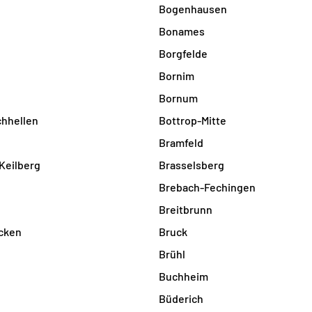
Bogenhausen
Bonames
Borgfelde
Bornim
Bornum
chhellen
Bottrop-Mitte
Bramfeld
Keilberg
Brasselsberg
Brebach-Fechingen
Breitbrunn
cken
Bruck
Brühl
h
Buchheim
Büderich