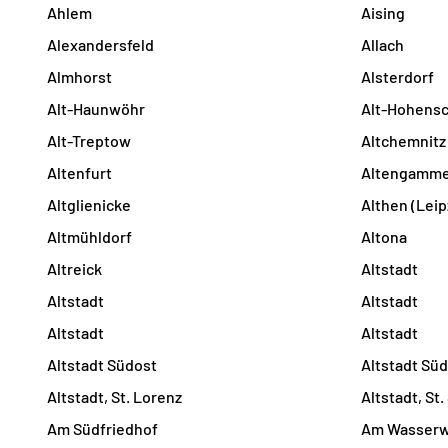
Ahlem
Aising
Alexandersfeld
Allach
Almhorst
Alsterdorf
Alt-Haunwöhr
Alt-Hohens
Alt-Treptow
Altchemnitz
Altenfurt
Altengamm
Altglienicke
Althen (Leip
Altmühldorf
Altona
Altreick
Altstadt
Altstadt
Altstadt
Altstadt
Altstadt
Altstadt Südost
Altstadt Sü
Altstadt, St. Lorenz
Altstadt, St
Am Südfriedhof
Am Wasser