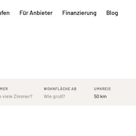
ufen
Für Anbieter
Finanzierung
Blog
Weitere Regionen
n
Augsburg
Freiburg
Kassel
mburg
Bodensee
Hannover
Leipzig
ttgart
Bremen
Heilbronn
Potsdam
rnberg
Dresden
Ingolstadt
Regensb
MMER
WOHNFLÄCHE AB
UMKREIS