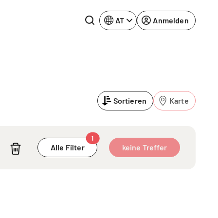
AT
Anmelden
Rhein-Neckar
Ruhrgebiet
Sortieren
Karte
Würzburg
urg
1
Alle Filter
keine Treffer