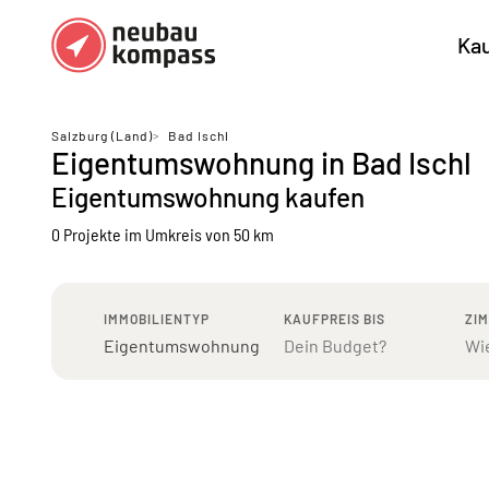
Ka
Regionen
Top Regionen
Salzburg (Land)
>
Bad Ischl
Eigentumswohnung in Bad Ischl
Bundesländer DE
München
Köl
Eigentumswohnung kaufen
Österreich
Berlin
Ha
0 Projekte
im Umkreis von 50 km
Düsseldorf
Stu
Frankfurt
Nü
IMMOBILIENTYP
KAUFPREIS BIS
ZI