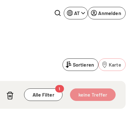
AT
Anmelden
Rhein-Neckar
Ruhrgebiet
Sortieren
Karte
Würzburg
urg
1
Alle Filter
keine Treffer