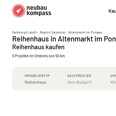
Ka
Regionen
Top Regionen
Salzburg (Land)
>
Region Salzburg
>
Altenmarkt im Pongau
Reihenhaus in Altenmarkt im Po
Bundesländer DE
München
Köl
Reihenhaus kaufen
Österreich
Berlin
Ha
0 Projekte
im Umkreis von 50 km
Düsseldorf
Stu
Frankfurt
Nü
IMMOBILIENTYP
KAUFPREIS BIS
ZI