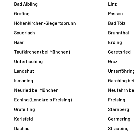
Bad Aibling
Linz
Grafing
Passau
Höhenkirchen-Siegertsbrunn
Bad Tölz
Sauerlach
Brunnthal
Haar
Erding
Taufkirchen (bei München)
Geretsried
Unterhaching
Graz
Landshut
Unterföhrin
Ismaning
Garching be
Neuried bei München
Neufahrn be
Eching (Landkreis Freising)
Freising
Gräfelfing
Starnberg
Karlsfeld
Germering
Dachau
Straubing