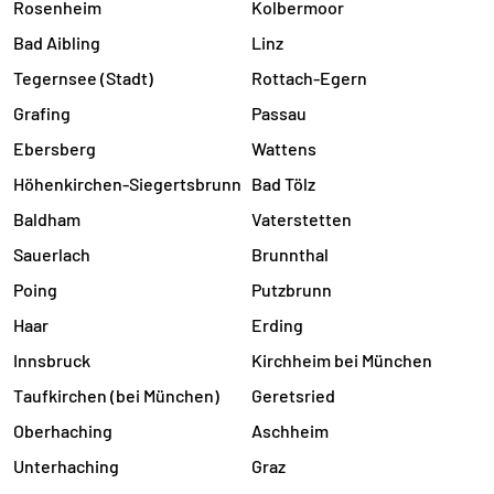
Rosenheim
Kolbermoor
Bad Aibling
Linz
Tegernsee (Stadt)
Rottach-Egern
Grafing
Passau
Ebersberg
Wattens
Höhenkirchen-Siegertsbrunn
Bad Tölz
Baldham
Vaterstetten
Sauerlach
Brunnthal
Poing
Putzbrunn
Haar
Erding
Innsbruck
Kirchheim bei München
Taufkirchen (bei München)
Geretsried
Oberhaching
Aschheim
Unterhaching
Graz