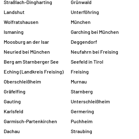
Straßlach-Dingharting
Grünwald
Landshut
Unterföhring
Wolfratshausen
München
Ismaning
Garching bei München
Moosburg an der Isar
Deggendorf
Neuried bei München
Neufahrn bei Freising
Berg am Starnberger See
Seefeld in Tirol
Eching (Landkreis Freising)
Freising
Oberschleißheim
Murnau
Gräfelfing
Starnberg
Gauting
Unterschleißheim
Karlsfeld
Germering
Garmisch-Partenkirchen
Puchheim
Dachau
Straubing