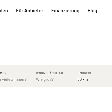
ufen
Für Anbieter
Finanzierung
Blog
Weitere Regionen
n
Augsburg
Freiburg
Kassel
mburg
Bodensee
Hannover
Leipzig
ttgart
Bremen
Heilbronn
Potsdam
rnberg
Dresden
Ingolstadt
Regensb
MMER
WOHNFLÄCHE AB
UMKREIS