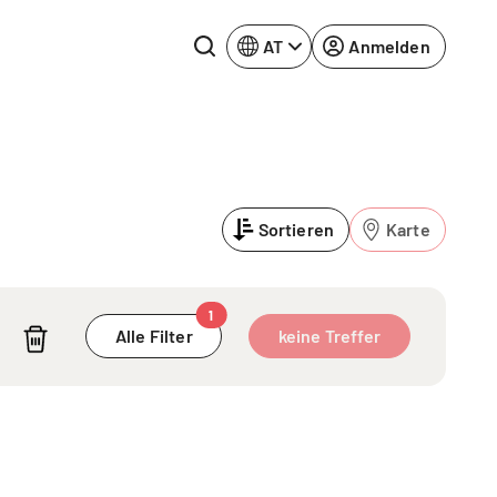
AT
Anmelden
Rhein-Neckar
Ruhrgebiet
Sortieren
Karte
Würzburg
urg
1
Alle Filter
keine Treffer