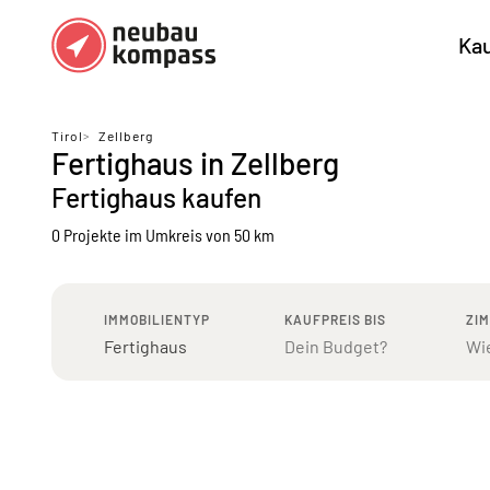
Ka
Regionen
Top Regionen
Tirol
>
Zellberg
Fertighaus in Zellberg
Bundesländer DE
München
Köl
Fertighaus kaufen
Österreich
Berlin
Ha
0 Projekte
im Umkreis von 50 km
Düsseldorf
Stu
Frankfurt
Nü
IMMOBILIENTYP
KAUFPREIS BIS
ZI