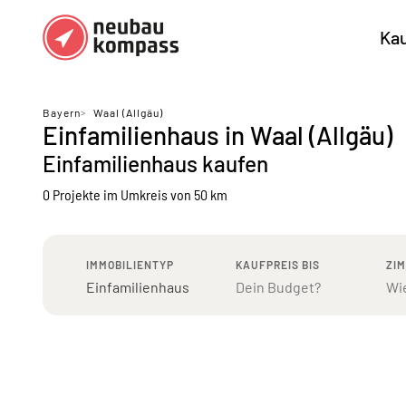
Ka
Regionen
Top Regionen
Bayern
>
Waal (Allgäu)
Einfamilienhaus in Waal (Allgäu)
Bundesländer DE
München
Köl
Einfamilienhaus kaufen
Österreich
Berlin
Ha
0 Projekte
im Umkreis von 50 km
Düsseldorf
Stu
Frankfurt
Nü
IMMOBILIENTYP
KAUFPREIS BIS
ZI