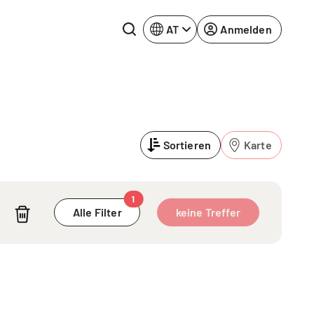
AT
Anmelden
Rhein-Neckar
Ruhrgebiet
Sortieren
Karte
Würzburg
urg
1
Alle Filter
keine Treffer