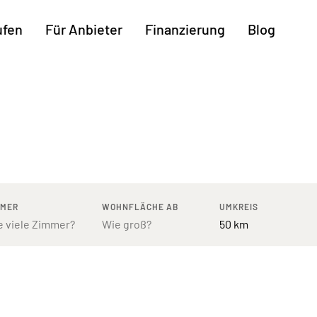
ufen
Für Anbieter
Finanzierung
Blog
Weitere Regionen
n
Augsburg
Freiburg
Kassel
mburg
Bodensee
Hannover
Leipzig
ttgart
Bremen
Heilbronn
Potsdam
rnberg
Dresden
Ingolstadt
Regensb
MMER
WOHNFLÄCHE AB
UMKREIS