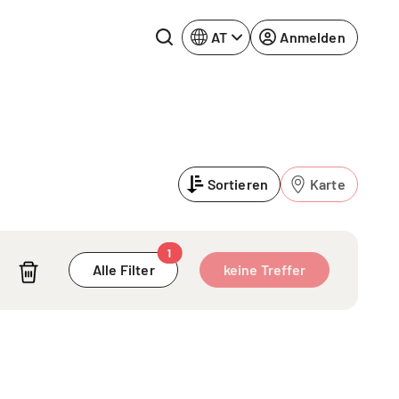
AT
Anmelden
Rhein-Neckar
Ruhrgebiet
Sortieren
Karte
Würzburg
urg
1
Alle Filter
keine Treffer