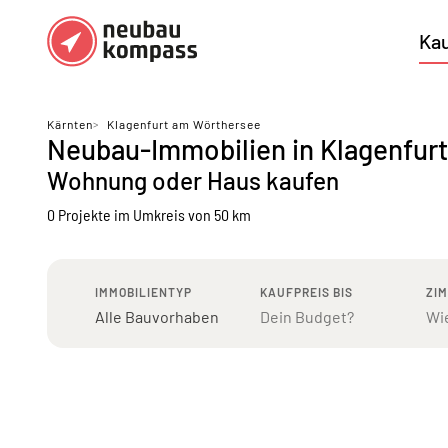
Ka
Regionen
Top Regionen
Kärnten
>
Klagenfurt am Wörthersee
Neubau-Immobilien in Klagenfur
Bundesländer DE
München
Köl
Wohnung oder Haus kaufen
Österreich
Berlin
Ha
0 Projekte
im Umkreis von 50 km
Düsseldorf
Stu
Frankfurt
Nü
IMMOBILIENTYP
KAUFPREIS BIS
ZI