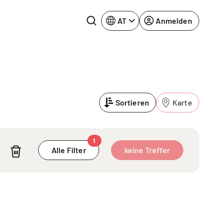
AT
Anmelden
Rhein-Neckar
Ruhrgebiet
Sortieren
Karte
Würzburg
urg
1
Alle Filter
keine Treffer