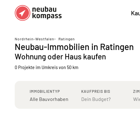
Ka
Regionen
Top Regionen
Nordrhein-Westfalen
>
Ratingen
Neubau-Immobilien in Ratingen
Bundesländer DE
München
Köl
Wohnung oder Haus kaufen
Österreich
Berlin
Ha
0 Projekte
im Umkreis von 50 km
Düsseldorf
Stu
Frankfurt
Nü
IMMOBILIENTYP
KAUFPREIS BIS
ZI