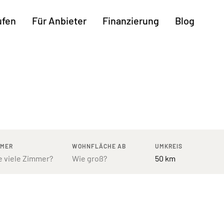
ufen
Für Anbieter
Finanzierung
Blog
Weitere Regionen
n
Augsburg
Freiburg
Kassel
mburg
Bodensee
Hannover
Leipzig
ttgart
Bremen
Heilbronn
Potsdam
rnberg
Dresden
Ingolstadt
Regensb
MMER
WOHNFLÄCHE AB
UMKREIS